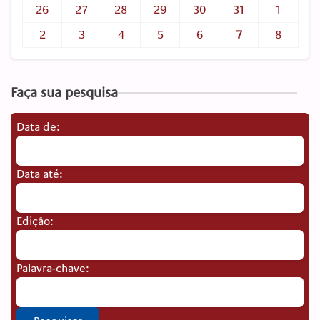
26
27
28
29
30
31
1
2
3
4
5
6
7
8
Faça sua pesquisa
Data de:
Data até:
Edição:
Palavra-chave: