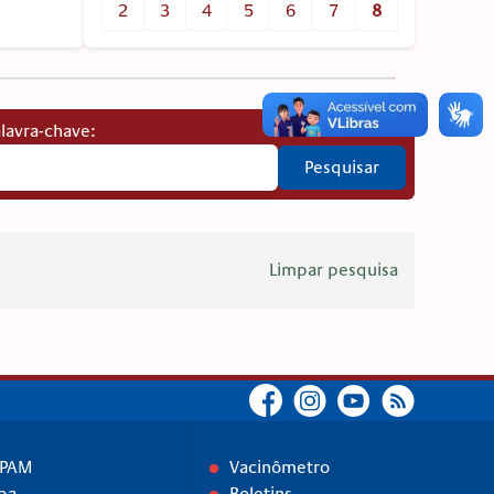
2
3
4
5
6
7
8
lavra-chave:
Pesquisar
Limpar pesquisa
IPAM
Vacinômetro
pa
Boletins