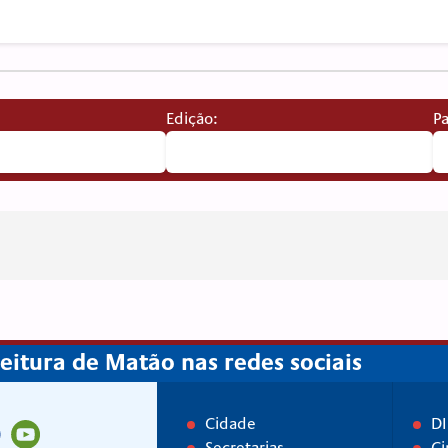
Edição:
Pa
itura de Matão nas redes sociais
Cidade
D
Secretarias
Ci