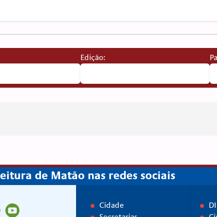
Edição:
Pa
itura de Matão nas redes sociais
Cidade
D
Secretarias
Ci