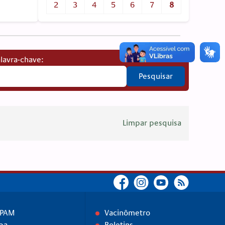
2
3
4
5
6
7
8
lavra-chave:
Pesquisar
Limpar pesquisa
IPAM
Vacinômetro
pa
Boletins