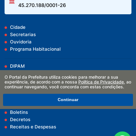
45.270.188/0001-26
Cidade
Secretarias
Ouvidoria
Programa Habitacional
DIPAM
Cipa
O Portal da Prefeitura utiliza cookies para melhorar a sua
ALVARÁ | ISSQN
experiência, de acordo com a nossa
Política de Privacidade
, ao
continuar navegando, você concorda com estas condições.
Covid-19
Continuar
Vacinômetro
Boletins
Decretos
Receitas e Despesas