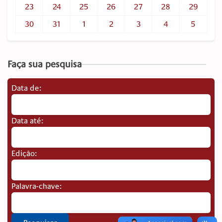
23
24
25
26
27
28
29
30
31
1
2
3
4
5
Faça sua pesquisa
Data de:
Data até:
Edição:
Palavra-chave: